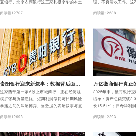
夏银行、北京农商银行这三家扎根京华的本土
理、不良清收工作。这
银行，正走出截然不同的差异化道路。它们既
此，2026年仅过去四
阅读量12707
阅读量12638
不急于在“大而全”的赛道上与大型银行正面较
产清收召开的专题会、
量，也不满足于被动承接政策性业务，而是围
会——可查的公开报道
绕各自禀赋，在首都金融版图上找到了不可替
月，从年度部署到直营
代的生态位：科技金融的深度陪跑、同业生态
调度到一季度经营分析，
的开放共生、普惠养老的温情触达。
同一个核心命题：不良
付费后查看全部内容
付费后查看全部内容
贵阳银行迎来新叙事：数据背后面临的更多挑战
这家西部第一家A股上市城商行，正在经历规
2025年末，徽商银行
模扩张与质量隐忧、短期利润修复与长期风险
绩单：资产总额突破2.
暴露之间的深层博弈。当数据的表层叙事与底
长15.51%；归母净利润
层逻辑之间出现裂隙，我们需要追问：贵阳银
7.21%；不良贷款率降
阅读量12993
阅读量12293
行真实的经营图景究竟如何？风控能力是否足
制在1%以内。同年，
以支撑其资产规模的快速膨胀？新型帅班子领
接近60%，股价和市值
航的“十五五”战略能否在数重压力中真正破局？