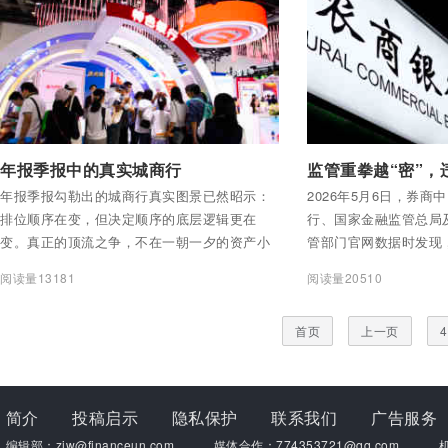
付费后查看全部内容
付费后查看全部内容
年报季报中的真实城商行
年报季报勾勒出的城商行真实图景已然昭示：
2026年5月6日，券
排位顺序在变，但决定顺序的底层逻辑更在
行、国家金融监管总局
变。真正的顶流之争，不在一朝一夕的资产小
管部门官网数据时发现
数点，而在于谁能率先构建起跨越周期的长效
126家银行及分支机构
阅读量13181
阅读量20510
价值天平。每一次报表披露，都只是这场无声
罚单，合计罚没约1.5
竞赛中一次微小的标点。
实“双罚制”，机构罚单1
首页
上一页
4
张，对机构和个人的双
简介
投稿启示
隐私保护
联系我们
广告服务
编辑部：zjw@financeun.com
媒体合作：774353721@qq.com
机