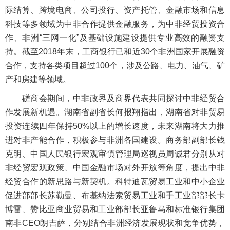
际结算、跨境电商、公司投行、资产托管、金融市场和信息
科技等多领域为中非合作提供金融服务，为中非经贸投资合
作、非洲“三网一化”及基础设施建设提供专业高效的融资支
持。截至2018年末，工商银行已和近30个非洲国家开展融资
合作，支持各类项目超过100个，涉及公路、电力、油气、矿
产和房建等领域。
磋商会期间，中非政界及商界代表共同探讨中非经贸合
作发展新机遇。湖南省副省长何报翔指出，湖南省对非贸易
投资连续四年保持50%以上的增长速度，未来湖南将大力推
进对非产能合作，积极参与非洲各国建设。商务部副部长钱
克明、中国人民银行宏观审慎管理局巡视员周诚君分别从对
非经贸宏观政策、中国金融市场对外开放等角度，提出中非
经贸合作的新思路与新契机。科特迪瓦贸易工业和中小企业
促进部部长苏勒曼、布基纳法索贸易工业和手工业部部长卡
博雷、赞比亚商业贸易和工业部部长亚鲁马和标准银行集团
南非CEO朗吉萨，分别结合非洲经济发展现状和竞争优势，