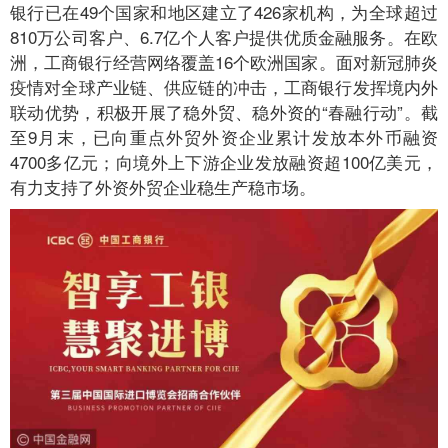
银行已在49个国家和地区建立了426家机构，为全球超过
810万公司客户、6.7亿个人客户提供优质金融服务。在欧
洲，工商银行经营网络覆盖16个欧洲国家。面对新冠肺炎
疫情对全球产业链、供应链的冲击，工商银行发挥境内外
联动优势，积极开展了稳外贸、稳外资的“春融行动”。截
至9月末，已向重点外贸外资企业累计发放本外币融资
4700多亿元；向境外上下游企业发放融资超100亿美元，
有力支持了外资外贸企业稳生产稳市场。